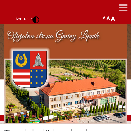
A
A
A
Kontrast: