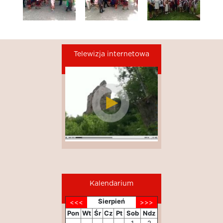
Telewizja internetowa
Kalendarium
Sierpień
Pon
Wt
Śr
Cz
Pt
Sob
Ndz