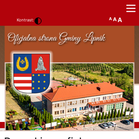
A
A
A
Kontrast: