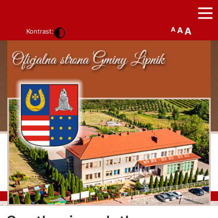
A
A
A
Kontrast: