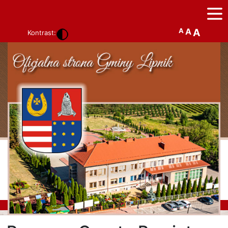
A
A
A
Kontrast: