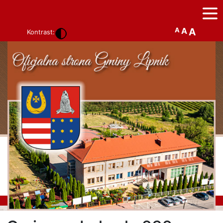
A
A
A
Kontrast: