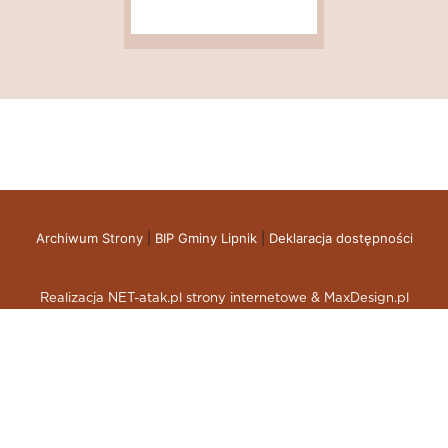
Archiwum Strony
|
BIP Gminy Lipnik
|
Deklaracja dostępności
Realizacja NET-atak.pl strony internetowe & MaxDesign.pl
skup aut gdynia