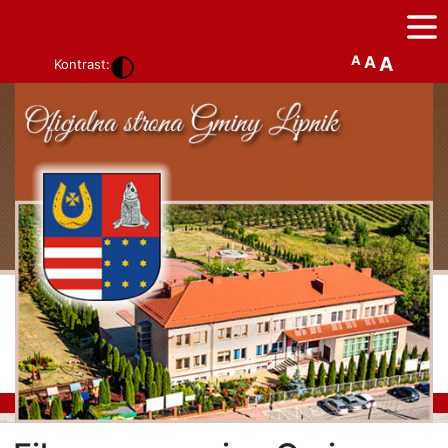
A
A
A
Kontrast: