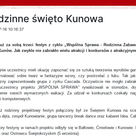
dzinne święto Kunowa
-16 10:16:37
ż za sobą trzeci festyn z cyklu „Wspólna Sprawa - Rodzinna Zabawa
unów. Jak zwykle nie zabrakło wielu atrakcji i konkursów z atrakcyjny
jnie uczestnicy mieli okazję zapoznać się ze sztuką tworzenia wyrobów gar
malować sobie twarz w fantazyjne wzory, czy postrzelać z łuku. Tak jak
czny zaprezentowała grupa z cyrku Cascada. Oczywiście nie mogło zabra
uczestnicy projektu „WSPÓLNA SPRAWA" rywalizowali w stonodze, doj
enie swoich wymarzonych wakacji. Za udział w konkursach czekały na
ii komputerowych.
ż rodzinny projektowy festyn połączony był ze Świętem Kunowa na sce
a dęta, zespół Kunowianie, grupa tancerzy break dance oraz kabaret Idea. C
pory festyny w ramach projektu odbyły się w Bałtowie, Ćmielowie i Kunowie. 
) oraz Ostrowcu Świętokrzyskim (5 września).