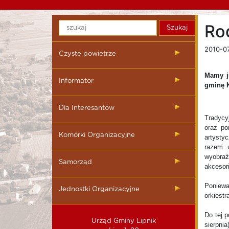
Ro
2010-07
Czyste powietrze
Mamy ju
Informator
gminę K
Dla Interesantów
Tradycy
oraz po
Komórki Organizacyjne
artysty
razem 
wyobraż
Samorząd
akcesor
Poniewa
Jednostki Organizacyjne
orkiestr
Do tej 
Urząd Gminy Lipnik
sierpnia