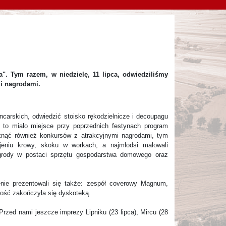
". Tym razem, w niedzielę, 11 lipca, odwiedziliśmy
mi nagrodami.
ncarskich, odwiedzić stoisko rękodzielnicze i decoupagu
 to miało miejsce przy poprzednich festynach program
knąć również konkursów z atrakcyjnymi nagrodami, tym
eniu krowy, skoku w workach, a najmłodsi malowali
grody w postaci sprzętu gospodarstwa domowego oraz
nie prezentowali się także: zespół coverowy Magnum,
ałość zakończyła się dyskoteką.
Przed nami jeszcze imprezy Lipniku (23 lipca), Mircu (28