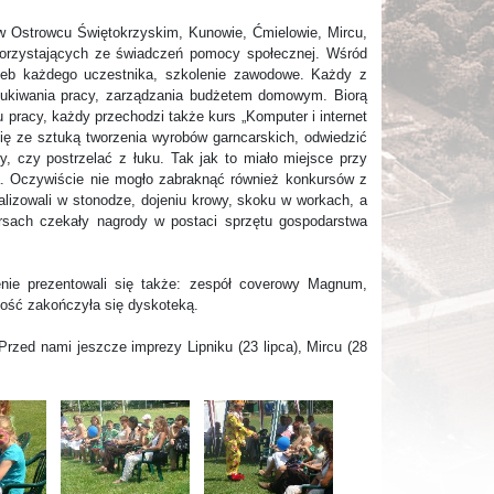
 Ostrowcu Świętokrzyskim, Kunowie, Ćmielowie, Mircu,
korzystających ze świadczeń pomocy społecznej. Wśród
rzeb każdego uczestnika, szkolenie zawodowe. Każdy z
szukiwania pracy, zarządzania budżetem domowym. Biorą
pracy, każdy przechodzi także kurs „Komputer i internet
się ze sztuką tworzenia wyrobów garncarskich, odwiedzić
, czy postrzelać z łuku. Tak jak to miało miejsce przy
a. Oczywiście nie mogło zabraknąć również konkursów z
zowali w stonodze, dojeniu krowy, skoku w workach, a
rsach czekały nagrody w postaci sprzętu gospodarstwa
nie prezentowali się także: zespół coverowy Magnum,
ałość zakończyła się dyskoteką.
Przed nami jeszcze imprezy Lipniku (23 lipca), Mircu (28