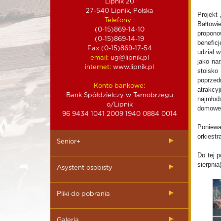
Lipnik 20
27-540 Lipnik, Polska
Projekt
Telefony :
Bałtowi
(0-15)869-14-10
propono
(0-15)869-14-19
benefic
Fax (0-15)869-17-54
udział 
email:
ug@lipnik.pl
jako na
internet:
www.lipnik.pl
stoisko
poprzed
Konto bankowe:
atrakcy
Bank Spółdzielczy w Tarnobrzegu
najmłod
o/Lipnik
domoweg
96 9434 1041 2009 1940 0884 0014
Poniewa
orkiestr
Senior+
Do tej 
sierpnia
Asystent osobisty
Pliki do pobrania
Galeria