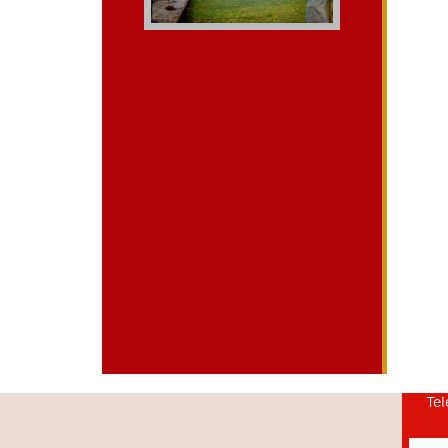
mieszkania kielce
dieta pudelkowa kielce
Tel