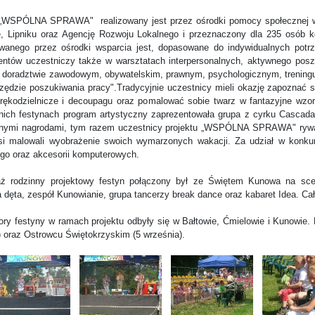
 „WSPÓLNA SPRAWA" realizowany jest przez ośrodki pomocy społecznej w
e, Lipniku oraz Agencję Rozwoju Lokalnego i przeznaczony dla 235 osób 
wanego przez ośrodki wsparcia jest, dopasowane do indywidualnych pot
jentów uczestniczy także w warsztatach interpersonalnych, aktywnego po
w doradztwie zawodowym, obywatelskim, prawnym, psychologicznym, treningu 
rzędzie poszukiwania pracy".Tradycyjnie uczestnicy mieli okazję zapoznać 
 rękodzielnicze i decoupagu oraz pomalować sobie twarz w fantazyjne wzory
nich festynach program artystyczny zaprezentowała grupa z cyrku Cascad
jnymi nagrodami, tym razem uczestnicy projektu „WSPÓLNA SPRAWA" rywali
si malowali wyobrażenie swoich wymarzonych wakacji. Za udział w konku
o oraz akcesorii komputerowych.
ż rodzinny projektowy festyn połączony był ze Świętem Kunowa na sce
a dęta, zespół Kunowianie, grupa tancerzy break dance oraz kabaret Idea. C
pory festyny w ramach projektu odbyły się w Bałtowie, Ćmielowie i Kunowie. 
) oraz Ostrowcu Świętokrzyskim (5 września).