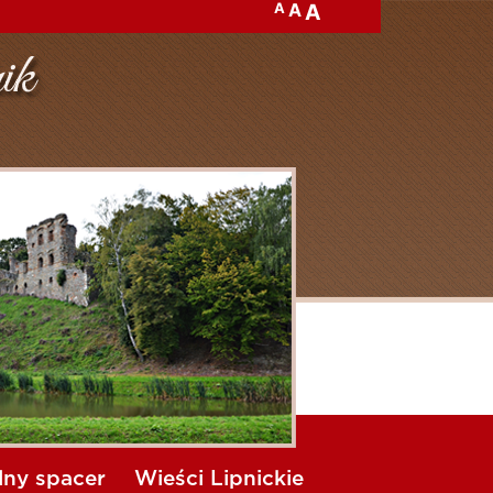
A
A
A
lny spacer
Wieści Lipnickie