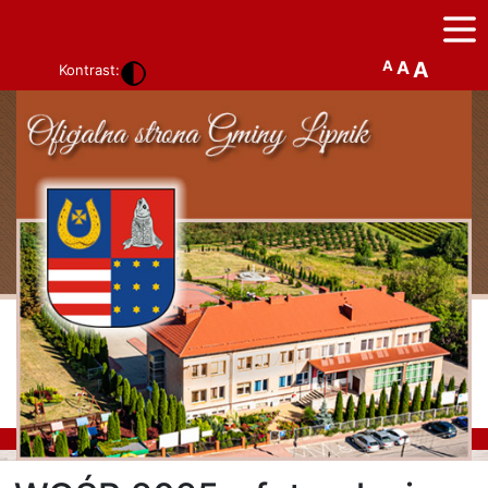
A
A
A
Kontrast: