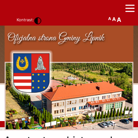
A
A
A
Kontrast: