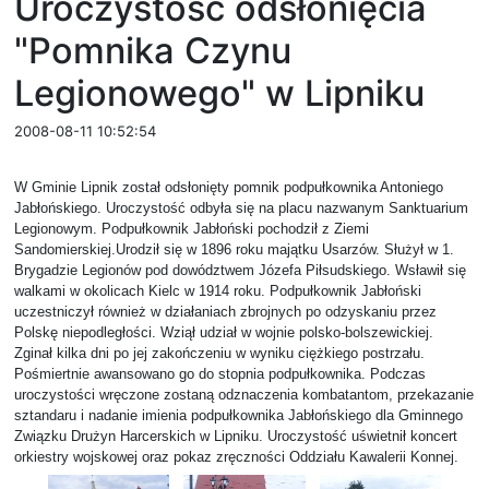
Uroczystość odsłonięcia
"Pomnika Czynu
Legionowego" w Lipniku
2008-08-11 10:52:54
W Gminie Lipnik został odsłonięty pomnik podpułkownika Antoniego
Jabłońskiego. Uroczystość odbyła się na placu nazwanym Sanktuarium
Legionowym. Podpułkownik Jabłoński pochodził z Ziemi
Sandomierskiej.Urodził się w 1896 roku majątku Usarzów. Służył w 1.
Brygadzie Legionów pod dowództwem Józefa Piłsudskiego. Wsławił się
walkami w okolicach Kielc w 1914 roku. Podpułkownik Jabłoński
uczestniczył również w działaniach zbrojnych po odzyskaniu przez
Polskę niepodległości. Wziął udział w wojnie polsko-bolszewickiej.
Zginał kilka dni po jej zakończeniu w wyniku ciężkiego postrzału.
Pośmiertnie awansowano go do stopnia podpułkownika. Podczas
uroczystości wręczone zostaną odznaczenia kombatantom, przekazanie
sztandaru i nadanie imienia podpułkownika Jabłońskiego dla Gminnego
Związku Drużyn Harcerskich w Lipniku. Uroczystość uświetnił koncert
orkiestry wojskowej oraz pokaz zręczności Oddziału Kawalerii Konnej.