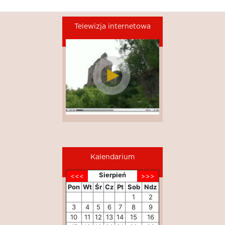
Telewizja internetowa
Kalendarium
Sierpień
Pon
Wt
Śr
Cz
Pt
Sob
Ndz
1
2
3
4
5
6
7
8
9
10
11
12
13
14
15
16