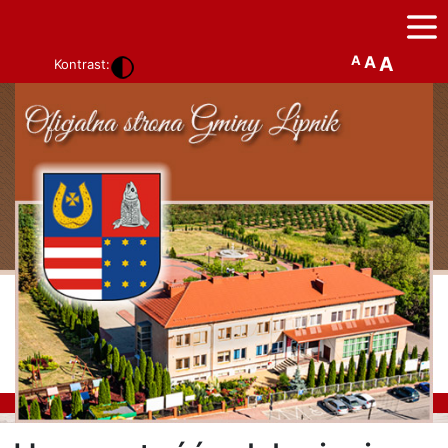
A
A
A
Kontrast: