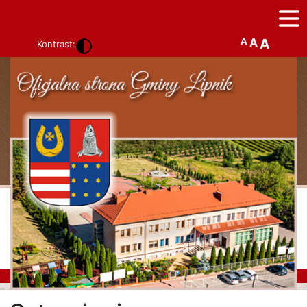
A
A
A
Kontrast: