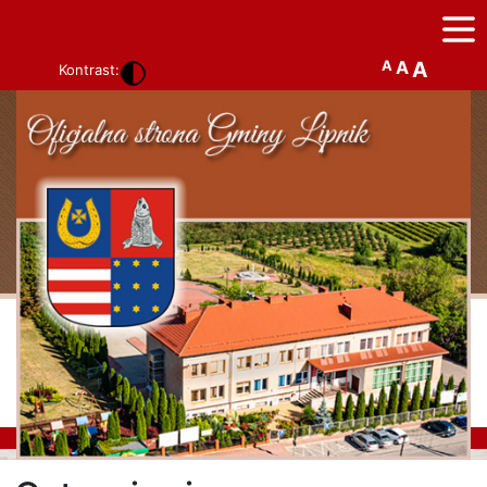
A
A
A
Kontrast: