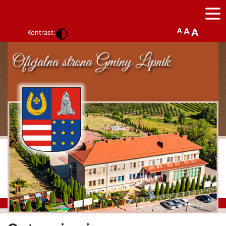
A
A
A
Kontrast: