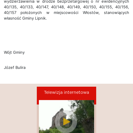
wydzierżawienia w drodze bezprzetargowej o nr ewidencyjnych
40/135, 40/133, 40/147, 40/148, 40/149, 40/150, 40/155, 40/156,
40/157 położonych w miejscowości Włostów, stanowiących
własność Gminy Lipnik.
Wójt Gminy
Józef Bulira
Telewizja internetowa