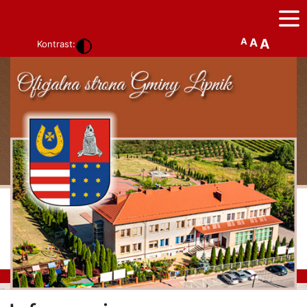
A
A
A
Kontrast: