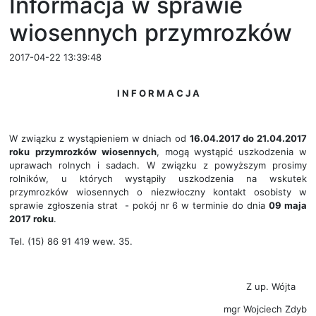
Informacja w sprawie
wiosennych przymrozków
2017-04-22 13:39:48
I N F O R M A C J A
W związku z wystąpieniem
w dniach od
16.04.2017 do 21.04.2017
roku
przymrozków wiosennych
, mogą wystąpić uszkodzenia w
uprawach rolnych i sadach. W związku z powyższym prosimy
rolników, u których wystąpiły uszkodzenia na wskutek
przymrozków wiosennych o niezwłoczny kontakt osobisty w
sprawie zgłoszenia strat - pokój nr 6 w terminie do dnia
09 maja
2017 roku
.
Tel. (15) 86 91 419 wew. 35.
Z up. Wójta
mgr Wojciech Zdyb