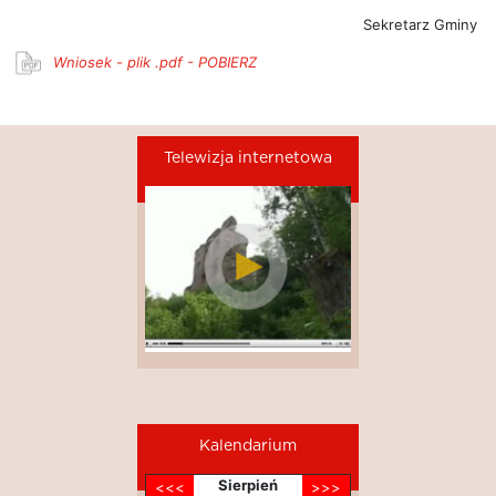
Sekretarz Gmin
y
Wniosek - plik .pdf - POBIERZ
Telewizja internetowa
Kalendarium
Sierpień