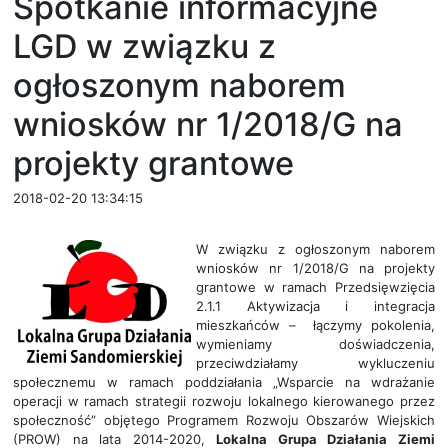
Spotkanie informacyjne
LGD w związku z
ogłoszonym naborem
wniosków nr 1/2018/G na
projekty grantowe
2018-02-20 13:34:15
W związku z ogłoszonym naborem
wniosków
nr 1/2018/G na projekty
grantowe w ramach Przedsięwzięcia
2.1.1 Aktywizacja i integracja
mieszkańców – łączymy pokolenia,
wymieniamy doświadczenia,
przeciwdziałamy wykluczeniu
społecznemu
w ramach poddziałania „Wsparcie na wdrażanie
operacji w ramach strategii rozwoju
lokalnego kierowanego przez
społeczność”
objętego Programem Rozwoju Obszarów Wiejskich
(PROW) na lata 2014-2020,
Lokalna Grupa Działania Ziemi