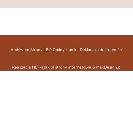
Archiwum Strony
|
BIP Gminy Lipnik
|
Deklaracja dostępności
Realizacja NET-atak.pl strony internetowe & MaxDesign.pl
skup aut gdynia