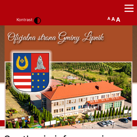
A
A
A
Kontrast: