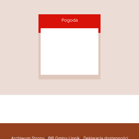
Pogoda
Archiwum Strony
|
BIP Gminy Lipnik
|
Deklaracja dostępności