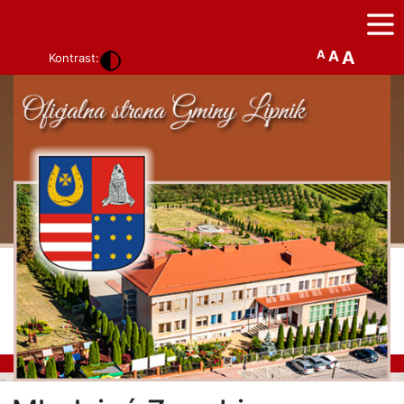
A
A
A
Kontrast: