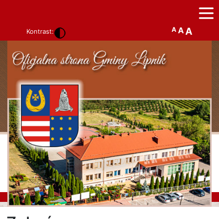
A
A
A
Kontrast: