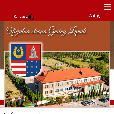
A
A
A
Kontrast: