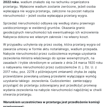
2022 roku.
wadium znalazło się na rachunku organizatora
przetargu. Wpłacone wadium zostanie zwrócone, jeżeli osoba
wpłacająca nie wygra przetargu, zaliczone na poczet nabycia
nieruchomości – jeżeli osoba wpłacająca przetarg wygra.
Sprzedaż nieruchomości odbywa się według stanu prawnego
uwidocznionego w ewidencji gruntów. Okazania granic
geodezyjnych nieruchomości lub ewentualnego ich wznowienia
Nabywca dokona we własnym zakresie i na własny koszt.
W przypadku uchylenia się przez osobę, która przetarg wygra od
zawarcia umowy w formie aktu notarialnego, wadium przepada.
Nabycie nieruchomości przez cudzoziemca wymaga uzyskania
zezwolenia ministra właściwego do spraw wewnętrznych, na
zasadach i trybie określonym w ustawie z dnia 24 marca 1920 roku
o nabywaniu nieruchomości przez cudzoziemców (t. j. Dz. U. z
2017 roku, poz. 2278 z późniejszymi zmianami) chyba że zajdą
przewidziane powołaną ustawą przesłanki wyłączające wymóg
uzyskania takiego zezwolenia. Cudzoziemiec zamierzający
przystąpić do przetargu zobowiązany jest przedłożyć promesę
wydania zezwolenia na nabycie nieruchomości najpóźniej w chwili
otwarcia przetargu.
Warunkiem uczestnictwa w przetargu jest przedłożenie komisji
przetargowej: