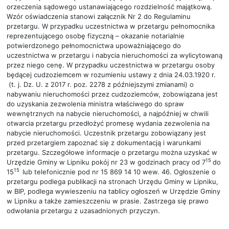
orzeczenia sądowego ustanawiającego rozdzielność majątkową.
Wzór oświadczenia stanowi załącznik Nr 2 do Regulaminu
przetargu. W przypadku uczestnictwa w przetargu pełnomocnika
reprezentującego osobę fizyczną – okazanie notarialnie
potwierdzonego pełnomocnictwa upoważniającego do
uczestnictwa w przetargu i nabycia nieruchomości za wylicytowaną
przez niego cenę. W przypadku uczestnictwa w przetargu osoby
będącej cudzoziemcem w rozumieniu ustawy z dnia 24.03.1920 r.
(t. j. Dz. U. z 2017 r. poz. 2278 z późniejszymi zmianami) o
nabywaniu nieruchomości przez cudzoziemców, zobowiązana jest
do uzyskania zezwolenia ministra właściwego do spraw
wewnętrznych na nabycie nieruchomości, a najpóźniej w chwili
otwarcia przetargu przedłożyć promesę wydania zezwolenia na
nabycie nieruchomości. Uczestnik przetargu zobowiązany jest
przed przetargiem zapoznać się z dokumentacją i warunkami
przetargu. Szczegółowe informacje o przetargu można uzyskać w
15
Urzędzie Gminy w Lipniku pokój nr 23 w godzinach pracy od 7
do
15
15
lub telefonicznie pod nr 15 869 14 10 wew. 46. Ogłoszenie o
przetargu podlega publikacji na stronach Urzędu Gminy w Lipniku,
w BIP, podlega wywieszeniu na tablicy ogłoszeń w Urzędzie Gminy
w Lipniku a także zamieszczeniu w prasie. Zastrzega się prawo
odwołania przetargu z uzasadnionych przyczyn.