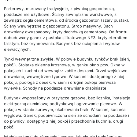
Parterowy, murowany tradycyjnie, z piwnicą gospodarczą,
poddasze nie użytkowe. Ściany zewnętrzne warstwowe, z
zewnątrz cegła cementowa, od środka gazobeton (szary pustak).
Ściany wewnętrzne z gazobetonu. Strop masywny. Dach
drewniany dwuspadowy, kryty dachówką cementową. Od frontu
dobudowany ganek z pustaka silikatowego NF3, kryty eternitem
falistym, bez orynnowania. Budynek bez ocieplenia i wypraw
elewacyjnych.
Tynki wewnętrzne zwykłe. W połowie budynku tynków brak (sień,
pokój). Stolarka okienna krosnowa, w ganku okno pcw. Okna w
pokojach i kuchni od wewnątrz zabite deskami. Drzwi wejściowe
drewniane, wewnętrzne typowe. W kuchni i dostępnego z niej
pokoju, podłoga z desek, w sieni i drugim pokoju pierwsza
wylewka. Schody na poddasze drewniane drabiniaste.
Budynek wyposażony w przyłącze gazowe, bez licznika, instalację
elektryczną aluminiową podtynkową i ogrzewanie piecowe. W
pokoju w stanie surowym, okablowania brak. W kuchni, kuchnia
węglowa. Ganek, podpiwniczona sień ze schodami na poddasze i
do piwnicy, dostępny z niej pokój i przechodnia kuchnia, drugi
pokój
Istniejące tynki do równania i napraw lub skucia i położenia na