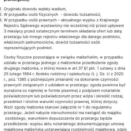
Oryginału dowodu wpłaty wadium,
W przypadku osób fizycznych - dowodu tożsamości,
W przypadku osób prawnych – aktualnego wypisu z Krajowego
Rejestru Sądowego wystawiony nie wcześniej niż przed upływem
3 miesięcy przed ostatecznym terminem składania ofert lub datą
przetargu lub innego rejestru właściwego dla danego podmiotu,
właściwych pełnomocnictw, dowód tożsamości osób
reprezentujących podmiot.
Osoby fizyczne pozostające w związku małżeńskim, w przypadku
udziału w przetargu jednego z małżonków przedłożenie zgody
drugiego małżonka, o której mowa w art.37 §1 pkt. 1 ustawy z dnia
25 lutego 1964 r. Kodeks rodzinny i opiekuńczy (t. j. Dz. U z 2020
r., poz. 1385 z późniejszymi zmianami) na dokonanie czynności
prawnych związanych z udziałem w przetargu: zgoda powinna być
wyrażona co najmniej w formie pisemnej z podpisem notarialnie
poświadczonym lub poświadczonym przez wójta i określić rodzaj,
przedmiot i istotne warunki czynności prawnej, której dotyczy.
Wzór zgody małżonka stanowi załącznik nr 1 do regulaminu
przetargu. Jeżeli nabycie nieruchomości ma nastąpić do majątku
osobistego, warunkiem dopuszczenia do przetargu będzie
przedłożenie: wypisu aktu notarialnego dokumentującego umowę
majątkową małżeńską ustanawiającą rozdzielność majątkową, odpis