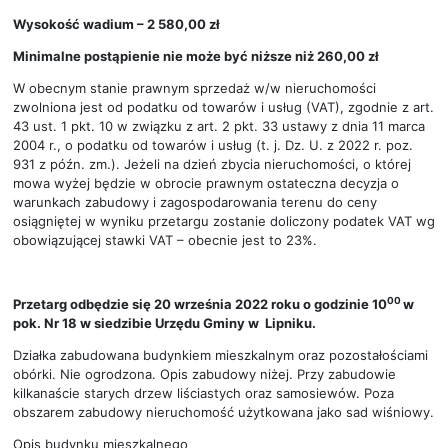
Wysokość wadium – 2 580,00 zł
Minimalne postąpienie nie może być niższe niż 260,00 zł
W obecnym stanie prawnym sprzedaż w/w nieruchomości
zwolniona jest od podatku od towarów i usług (VAT), zgodnie z art.
43 ust. 1 pkt. 10 w związku z art. 2 pkt. 33 ustawy z dnia 11 marca
2004 r., o podatku od towarów i usług (t. j. Dz. U. z 2022 r. poz.
931 z późn. zm.). Jeżeli na dzień zbycia nieruchomości, o której
mowa wyżej będzie w obrocie prawnym ostateczna decyzja o
warunkach zabudowy i zagospodarowania terenu do ceny
osiągniętej w wyniku przetargu zostanie doliczony podatek VAT wg
obowiązującej stawki VAT – obecnie jest to 23%.
00
Przetarg odbędzie się 20 września 2022 roku o godzinie 10
w
pok. Nr 18 w siedzibie Urzędu Gminy w Lipniku.
Działka zabudowana budynkiem mieszkalnym oraz pozostałościami
obórki. Nie ogrodzona. Opis zabudowy niżej. Przy zabudowie
kilkanaście starych drzew liściastych oraz samosiewów. Poza
obszarem zabudowy nieruchomość użytkowana jako sad wiśniowy.
Opis budynku mieszkalnego