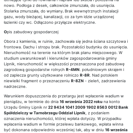
nowo. Podłoga z desek, całkowicie zmurszała, do usunięcia.
Stolarka zmurszała, do wymiany
.
Brak wewnętrznych instalacji
gazu, wody bieżącej, kanalizacji, co za tym idzie urządzonej
łazienki czy wc. Odłączono przyłącze elektryczne.
O
pis zabudowy gospodarczej
Obora z kamienia, w ruinie, zachowała się jedna ściana szczytowa i
frontowa. Dachu i stropu brak. Pozostałości budynku do usunięcia.
Nieruchomość na terenie na którym brak planu miejscowego. W
studium uwarunkowań i kierunków zagospodarowania gminy
Lipnik, nieruchomość w większości przeznaczona pod zabudowę
zagrodową gospodarstw rolnych
R-4MN
. południowym skrajem i
od zaplecza grunty użytkowane rolniczo
R-8R
. Nad potokiem
niewielki fragment o przeznaczeniu
R-8ZN
- zieleń, zadrzewienia
nadrzeczne.
Warunkiem dopuszczenia do przetargu jest wpłacenie wadium w
pieniądzu, w terminie do dnia
16 września 2022 roku
na konto
Urzędu Gminy Lipnik nr
22 9434 1041 2009 1902 8563 0012 Bank
Spółdzielczy w Tarnobrzegu Oddział Lipnik
, z podaniem
oznaczenia nieruchomości, której wpłata dotyczy. W przypadku
wpłacenia wadium w formie przelewu bankowego, wpłata winna
być dokonana odpowiednio wcześniej tak, aby w dniu
16 września