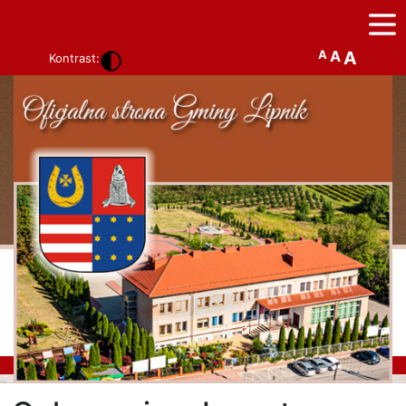
A
A
A
Kontrast: