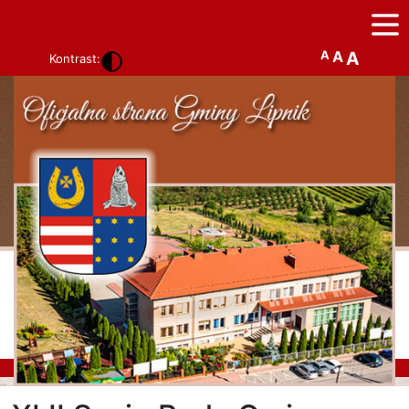
A
A
A
Kontrast: