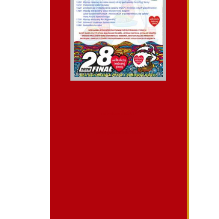
mieszkania kielce
dieta pudelkowa kielce