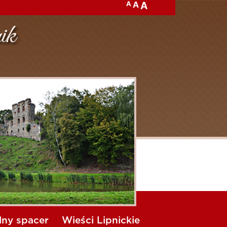
A
A
A
lny spacer
Wieści Lipnickie