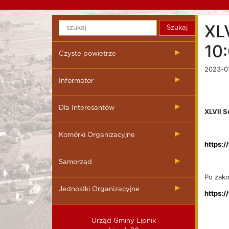
XL
10
Czyste powietrze
2023-0
Informator
Dla Interesantów
XLVII 
Komórki Organizacyjne
https:/
Samorząd
Po zako
Jednostki Organizacyjne
https:/
Urząd Gminy Lipnik