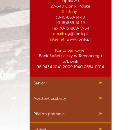
Lipnik 20
27-540 Lipnik, Polska
Telefony :
(0-15)869-14-10
(0-15)869-14-19
Fax (0-15)869-17-54
email:
ug@lipnik.pl
internet:
www.lipnik.pl
Konto bankowe:
Bank Spółdzielczy w Tarnobrzegu
o/Lipnik
96 9434 1041 2009 1940 0884 0014
Senior+
Asystent osobisty
Pliki do pobrania
Galeria