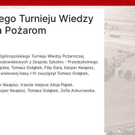
ego Turnieju Wiedzy
ga Pożarom
Ogólnopolskiego Turnieju Wiedzy Pożarniczej
ji środowiskowych z Zespołu Szkolno - Przedszkolnego
ska, Tomasz Gołąbek, Filip Gara, Kacper Kwapisz,
 wiekowej klasy I-IV
zwyciężył Tomasz Gołąbek,
r Kwapisz, trzecie miejsce Alicja Piątek.
 Kacper Kwapisz, Tomasz Gołąbek, Zofia Ankurowska.