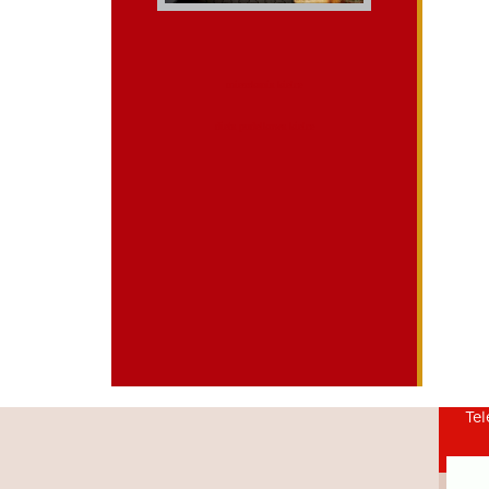
mieszkania kielce
dieta pudelkowa kielce
Tel