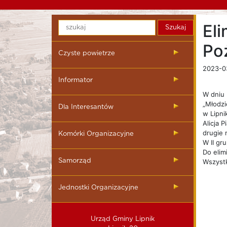
El
Po
Czyste powietrze
2023-03
Informator
W dniu 
„Młodzi
Dla Interesantów
w Lipni
Alicja 
drugie 
Komórki Organizacyjne
W II gr
Do elim
Samorząd
Wszystk
Jednostki Organizacyjne
Urząd Gminy Lipnik