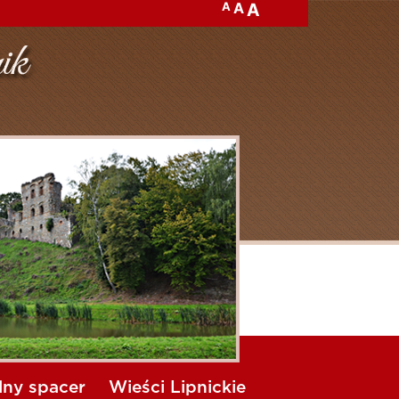
A
A
A
lny spacer
Wieści Lipnickie