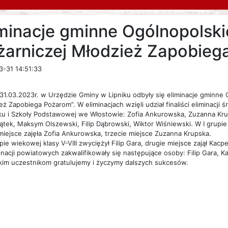
iminacje gminne Ogólnopolski
żarniczej Młodzież Zapobie
-31 14:51:33
31.03.2023r. w Urzędzie Gminy w Lipniku odbyły się eliminacje gminne 
eż Zapobiega Pożarom”. W eliminacjach wzięli udział finaliści eliminac
ku i Szkoły Podstawowej we Włostowie: Zofia Ankurowska, Zuzanna Krup
Piątek, Maksym Olszewski, Filip Dąbrowski, Wiktor Wiśniewski. W I grupie
miejsce zajęła Zofia Ankurowska, trzecie miejsce Zuzanna Krupska.
upie wiekowej klasy V-VIII zwyciężył Filip Gara, drugie miejsce zajął Kacpe
inacji powiatowych zakwalifikowały się następujące osoby: Filip Gara,
im uczestnikom gratulujemy i życzymy dalszych sukcesów.