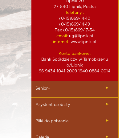
Lipnik 20
27-540 Lipnik, Polska
Telefony :
(0-15)869-14-10
(0-15)869-14-19
Fax (0-15)869-17-54
email:
ug@lipnik.pl
internet:
www.lipnik.pl
Konto bankowe:
Bank Spółdzielczy w Tarnobrzegu
o/Lipnik
96 9434 1041 2009 1940 0884 0014
Senior+
Asystent osobisty
Pliki do pobrania
Galeria