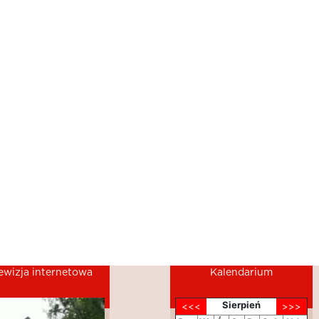
ewizja internetowa
Kalendarium
Sierpień