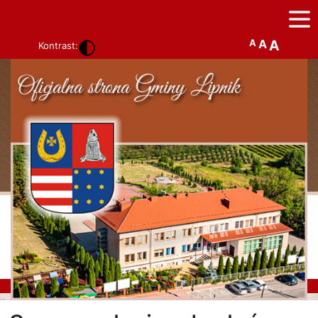
A
A
A
Kontrast: