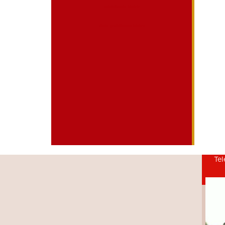
mieszkania kielce
dieta pudelkowa kielce
Tel