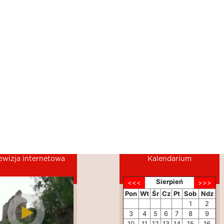
ewizja internetowa
Kalendarium
Sierpień
Pon
Wt
Śr
Cz
Pt
Sob
Ndz
1
2
3
4
5
6
7
8
9
10
11
12
13
14
15
16