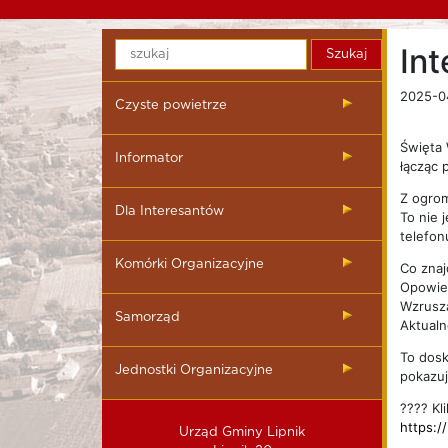
In
2025-0
Czyste powietrze
Święta 
Informator
łącząc 
Z ogrom
Dla Interesantów
To nie 
telefon
Komórki Organizacyjne
Co znaj
Opowieś
Wzrusza
Samorząd
Aktualn
To dosk
Jednostki Organizacyjne
pokazuj
???? Kl
https:/
Urząd Gminy Lipnik