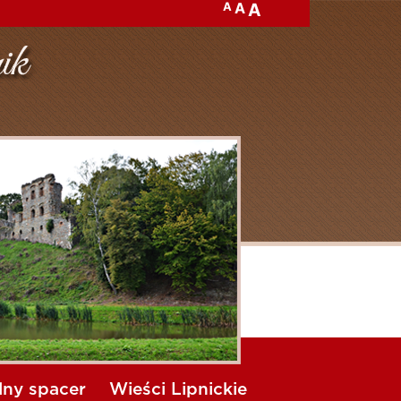
A
A
A
lny spacer
Wieści Lipnickie