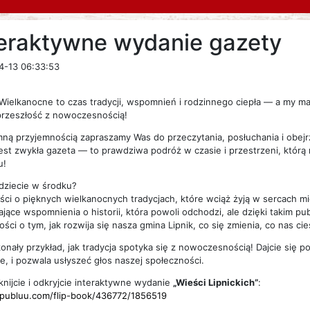
teraktywne wydanie gazety
4-13 06:33:53
Wielkanocne to czas tradycji, wspomnień i rodzinnego ciepła — a my mam
przeszłość z nowoczesnością!
ną przyjemnością zapraszamy Was do przeczytania, posłuchania i obej
jest zwykła gazeta — to prawdziwa podróż w czasie i przestrzeni, którą
u!
dziecie w środku?
ci o pięknych wielkanocnych tradycjach, które wciąż żyją w sercach m
jące wspomnienia o historii, która powoli odchodzi, ale dzięki takim p
ości o tym, jak rozwija się nasza gmina Lipnik, co się zmienia, co nas ci
onały przykład, jak tradycja spotyka się z nowoczesnością! Dajcie się por
e, i pozwala usłyszeć głos naszej społeczności.
iknijcie i odkryjcie interaktywne wydanie
„Wieści Lipnickich”
:
/publuu.com/flip-book/436772/1856519