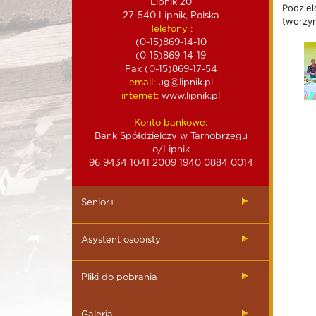
Lipnik 20
Podziel
27-540 Lipnik, Polska
tworzy
Telefony :
(0-15)869-14-10
(0-15)869-14-19
Fax (0-15)869-17-54
email:
ug@lipnik.pl
internet:
www.lipnik.pl
Konto bankowe:
Bank Spółdzielczy w Tarnobrzegu
o/Lipnik
96 9434 1041 2009 1940 0884 0014
Senior+
Asystent osobisty
Pliki do pobrania
Galeria