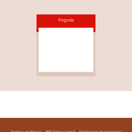
Pogoda
Archiwum Strony
|
BIP Gminy Lipnik
|
Deklaracja dostępności