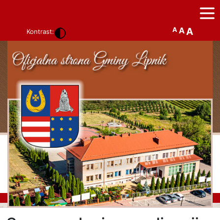
A
A
A
Kontrast: