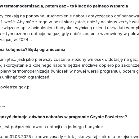
w termomodernizacja, potem gaz – to klucz do pełnego wsparcia
rzy czekają na ponowne uruchomienie naboru dotyczącego dofinansowania
żliwość. Aby móc z tego w pełni skorzystać, należy najpierw złożyć 
 związane np. z ociepleniem budynku, wymianą okien i drzwi lub wenty
 – tym razem o dotację na gaz, gdy nabór zostanie wznowiony w połowi
ującej w 2024 r.
na kolejność? Będą ograniczenia
amiętać: jeśli jako pierwszy zostanie złożony wniosek o dotację na ga
, skorzystanie z kolejnego naboru będzie możliwe dopiero po zakończeni
ajpierw termomodernizacja (wniosek w nowej wersji programu), potem g
 uniknąć tych ograniczeń.
owietrze.gov.pl
ie:
łączyć dotacje z dwóch naborów w programie Czyste Powietrze?
 jest połączenie dwóch dotacji dla jednego budynku:
u od 31.03.2025 r. (nowe zasady – tutaj skorzystaj z okresu przejściow