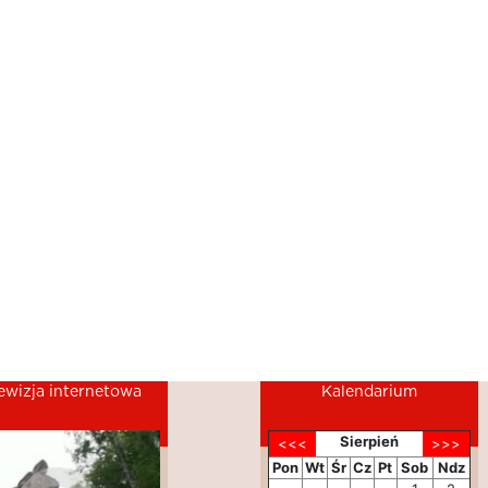
ewizja internetowa
Kalendarium
Sierpień
Pon
Wt
Śr
Cz
Pt
Sob
Ndz