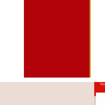
mieszkania kielce
dieta pudelkowa kielce
Tel