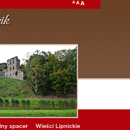
A
A
A
lny spacer
Wieści Lipnickie