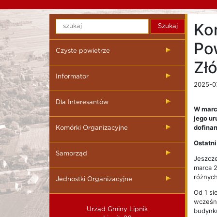
Ko
Po
Czyste powietrze
Zł
Informator
2025-0
Dla Interesantów
W marcu
jego ur
dofinan
Komórki Organizacyjne
Ostatn
Samorząd
Jeszcze
marca 2
różnych
Jednostki Organizacyjne
Od 1 si
wcześni
Urząd Gminy Lipnik
budynku