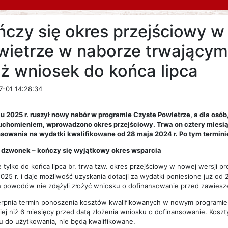
ńczy się okres przejściowy w
wietrze w naborze trwającym 
óż wniosek do końca lipca
7-01 14:28:34
 2025 r. ruszył nowy nabór w programie Czyste Powietrze, a dla osób,
uchomieniem, wprowadzono okres przejściowy. Trwa on cztery miesiąc
sowania na wydatki kwalifikowane od 28 maja 2024 r. Po tym termin
i dzwonek – kończy się wyjątkowy okres wsparcia
 tylko do końca lipca br. trwa tzw. okres przejściowy w nowej wersji 
025 r. i daje możliwość uzyskania dotacji za wydatki poniesione już od 2
 powodów nie zdążyli złożyć wniosku o dofinansowanie przed zawies
erpnia termin ponoszenia kosztów kwalifikowanych w nowym programie 
ej niż 6 miesięcy przed datą złożenia wniosku o dofinansowanie. Koszt
 do użytkowania, nie będą kwalifikowane.