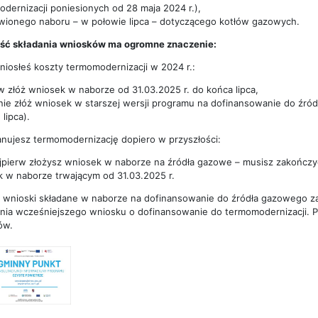
dernizacji poniesionych od 28 maja 2024 r.),
ionego naboru – w połowie lipca – dotyczącego kotłów gazowych.
ość składania wniosków ma ogromne znaczenie:
oniosłeś koszty termomodernizacji w 2024 r.:
w złóż wniosek w naborze od 31.03.2025 r. do końca lipca,
ie złóż wniosek w starszej wersji programu na dofinansowanie do źr
lipca).
lanujesz termomodernizację dopiero w przyszłości:
ajpierw złożysz wniosek w naborze na źródła gazowe – musisz zakończyć 
 w naborze trwającym od 31.03.2025 r.
wnioski składane w naborze na dofinansowanie do źródła gazowego 
enia wcześniejszego wniosku o dofinansowanie do termomodernizacji. Pa
ów.