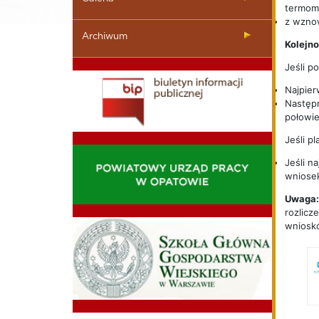
termomo
z wznow
Archiwum
Kolejn
Jeśli p
Najpier
Następn
połowie 
Jeśli p
Jeśli n
wniosek
Uwaga:
rozlicz
wniosk