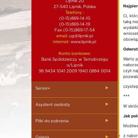
Lipnik 20
Najpier
27-540 Lipnik, Polska
Telefony :
Ci, któ
(0-15)869-14-10
taką mo
(0-15)869-14-19
wydatki
Fax (0-15)869-17-54
wniosek
email:
ug@lipnik.pl
obowiąz
internet:
www.lipnik.pl
Odwrot
Konto bankowe:
Warto p
Bank Spółdzielczy w Tarnobrzegu
naborze
o/Lipnik
czyli n
96 9434 1041 2009 1940 0884 0014
pozwala
czystep
Senior+
***
Asystent osobisty
W skróc
Jak po
Pliki do pobrania
Możliwe
z nabor
Galeria