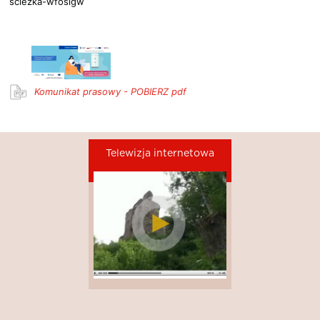
sciezka-wfosigw
Komunikat prasowy - POBIERZ pdf
Telewizja internetowa