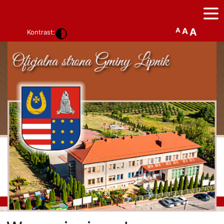
A
A
A
Kontrast: