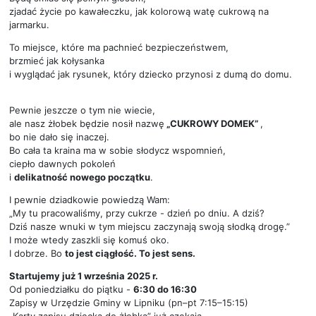
zjadać życie po kawałeczku, jak kolorową watę cukrową na
jarmarku.
To miejsce, które ma pachnieć bezpieczeństwem,
brzmieć jak kołysanka
i wyglądać jak rysunek, który dziecko przynosi z dumą do domu.
Pewnie jeszcze o tym nie wiecie,
ale nasz żłobek będzie nosił nazwę
„CUKROWY DOMEK”
,
bo nie dało się inaczej.
Bo cała ta kraina ma w sobie słodycz wspomnień,
ciepło dawnych pokoleń
i
delikatność
nowego początku
.
I pewnie dziadkowie powiedzą Wam:
„My tu pracowaliśmy, przy cukrze - dzień po dniu. A dziś?
Dziś nasze wnuki w tym miejscu zaczynają swoją słodką drogę.”
I może wtedy zaszkli się komuś oko.
I dobrze. Bo
to jest ciągłość. To jest sens.
Startujemy już 1 września 2025 r.
Od poniedziałku do piątku -
6:30 do 16:30
Zapisy w Urzędzie Gminy w Lipniku (pn–pt 7:15–15:15)