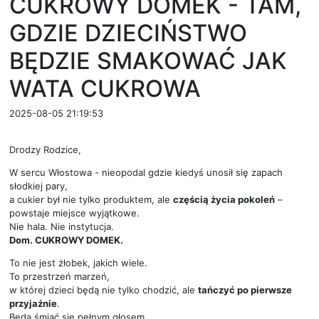
CUKROWY DOMEK - TAM,
GDZIE DZIECIŃSTWO
BĘDZIE SMAKOWAĆ JAK
WATA CUKROWA
2025-08-05 21:19:53
Drodzy Rodzice,
W sercu Włostowa - nieopodal gdzie kiedyś unosił się zapach
słodkiej pary,
a cukier był nie tylko produktem, ale
częścią życia pokoleń
–
powstaje miejsce wyjątkowe.
Nie hala. Nie instytucja.
Dom. C
UKROWY DOMEK
.
To nie jest żłobek, jakich wiele.
To przestrzeń marzeń,
w której dzieci będą nie tylko chodzić, ale
tańczyć po pierwsze
przyjaźnie
.
Będą śmiać się pełnym głosem,