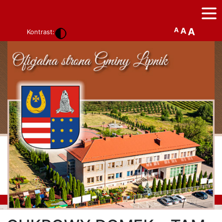
A
A
A
Kontrast: