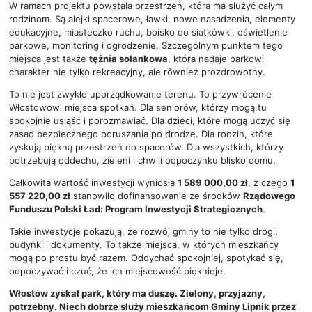
W ramach projektu powstała przestrzeń, która ma służyć całym
rodzinom. Są alejki spacerowe, ławki, nowe nasadzenia, elementy
edukacyjne, miasteczko ruchu, boisko do siatkówki, oświetlenie
parkowe, monitoring i ogrodzenie. Szczególnym punktem tego
miejsca jest także
tężnia solankowa
, która nadaje parkowi
charakter nie tylko rekreacyjny, ale również prozdrowotny.
To nie jest zwykłe uporządkowanie terenu. To przywrócenie
Włostowowi miejsca spotkań. Dla seniorów, którzy mogą tu
spokojnie usiąść i porozmawiać. Dla dzieci, które mogą uczyć się
zasad bezpiecznego poruszania po drodze. Dla rodzin, które
zyskują piękną przestrzeń do spacerów. Dla wszystkich, którzy
potrzebują oddechu, zieleni i chwili odpoczynku blisko domu.
Całkowita wartość inwestycji wyniosła
1 589 000,00 zł
, z czego
1
557 220,00 zł
stanowiło dofinansowanie ze środków
Rządowego
Funduszu Polski Ład: Program Inwestycji Strategicznych
.
Takie inwestycje pokazują, że rozwój gminy to nie tylko drogi,
budynki i dokumenty. To także miejsca, w których mieszkańcy
mogą po prostu być razem. Oddychać spokojniej, spotykać się,
odpoczywać i czuć, że ich miejscowość pięknieje.
Włostów zyskał park, który ma duszę. Zielony, przyjazny,
potrzebny. Niech dobrze służy mieszkańcom Gminy Lipnik przez