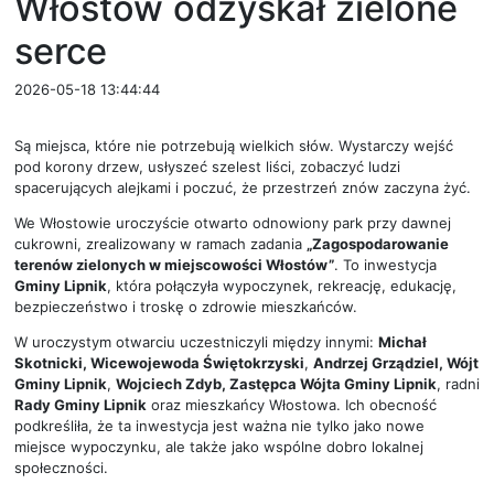
Włostów odzyskał zielone
serce
2026-05-18 13:44:44
Są miejsca, które nie potrzebują wielkich słów. Wystarczy wejść
pod korony drzew, usłyszeć szelest liści, zobaczyć ludzi
spacerujących alejkami i poczuć, że przestrzeń znów zaczyna żyć.
We Włostowie uroczyście otwarto odnowiony park przy dawnej
cukrowni, zrealizowany w ramach zadania
„Zagospodarowanie
terenów zielonych w miejscowości Włostów”
. To inwestycja
Gminy Lipnik
, która połączyła wypoczynek, rekreację, edukację,
bezpieczeństwo i troskę o zdrowie mieszkańców.
W uroczystym otwarciu uczestniczyli między innymi:
Michał
Skotnicki, Wicewojewoda Świętokrzyski
,
Andrzej Grządziel, Wójt
Gminy Lipnik
,
Wojciech Zdyb, Zastępca Wójta Gminy Lipnik
, radni
Rady Gminy Lipnik
oraz mieszkańcy Włostowa. Ich obecność
podkreśliła, że ta inwestycja jest ważna nie tylko jako nowe
miejsce wypoczynku, ale także jako wspólne dobro lokalnej
społeczności.