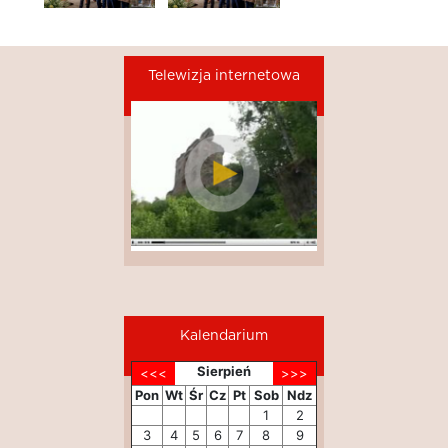
Telewizja internetowa
Kalendarium
Sierpień
Pon
Wt
Śr
Cz
Pt
Sob
Ndz
1
2
3
4
5
6
7
8
9