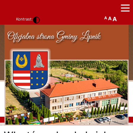
A
A
A
Kontrast: