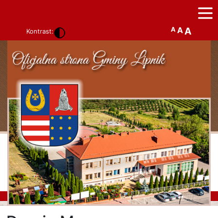
A
A
A
Kontrast: