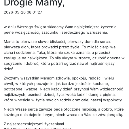
Drogie Mamy,
2026-05-26 08:01:27
w dniu Waszego święta składamy Wam najpiękniejsze życzenia
pełne wdzięczności, szacunku i serdecznego wzruszenia.
Mama to pierwsze słowo bliskości, pierwszy dom dla serca,
pierwsza dłoń, która prowadzi przez życie. To miłość cierpliwa,
cicha i codzienna. Taka, która nie szuka uznania, a przecież
zasługuje na największe. To siła ukryta w trosce, czułość obecna w
spojrzeniu i dobroć, która potrafi ogrzać nawet najtrudniejszy
dzień.
Życzymy wszystkim Mamom zdrowia, spokoju, radości i wielu
chwil, w których poczujecie, jak bardzo jesteście kochane,
potrzebne i ważne. Niech każdy dzień przynosi Wam wdzięczność
najbliższych, uśmiech dzieci, życzliwość ludzi i dumę z piękna,
które wnosicie w życie swoich rodzin oraz całej naszej wspólnoty.
Niech Wasze serca zawsze będą otoczone miłością, a dobro, które
każdego dnia dajecie innym, niech wraca do Was ze zdwojoną siłą.
Z najserdeczniejszymi życzeniami