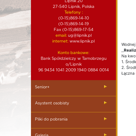
Lipnik 20
27-540 Lipnik, Polska
Telefony :
(0-15)869-14-10
(0-15)869-14-19
Fax (0-15)869-17-54
email:
ug@lipnik.pl
internet:
www.lipnik.pl
Wodnej 
,,
Realiz
Konto bankowe:
Na kwot
Bank Spółdzielczy w Tarnobrzegu
1. Środ
o/Lipnik
2. Środ
96 9434 1041 2009 1940 0884 0014
Łączna 
Senior+
Asystent osobisty
Pliki do pobrania
Galeria