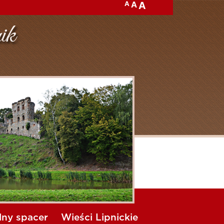
A
A
A
lny spacer
Wieści Lipnickie