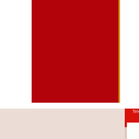
mieszkania kielce
dieta pudelkowa kielce
Tel