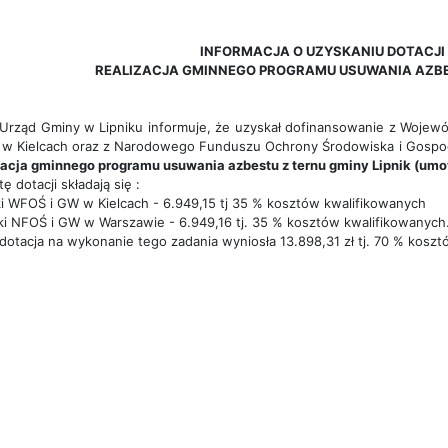
INFORMACJA O UZYSKANIU DOTACJI 
REALIZACJA GMINNEGO PROGRAMU USUWANIA AZBES
Urząd Gminy w Lipniku informuje, że uzyskał dofinansowanie z Wojew
w Kielcach oraz z Narodowego Funduszu Ochrony Środowiska i Gospod
acja gminnego programu usuwania azbestu z ternu gminy Lipnik (umowa 
ę dotacji składają się :
ki WFOŚ i GW w Kielcach - 6.949,15 tj 35 % kosztów kwalifikowanych
ki NFOŚ i GW w Warszawie - 6.949,16 tj. 35 % kosztów kwalifikowanych
dotacja na wykonanie tego zadania wyniosła 13.898,31 zł tj. 70 % kosz