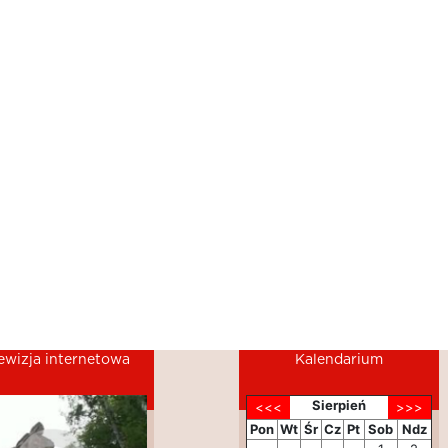
ewizja internetowa
Kalendarium
Sierpień
Pon
Wt
Śr
Cz
Pt
Sob
Ndz