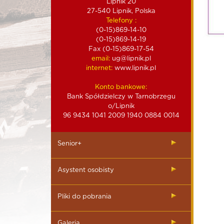
Lipnik 20
27-540 Lipnik, Polska
Telefony :
(0-15)869-14-10
(0-15)869-14-19
Fax (0-15)869-17-54
email:
ug@lipnik.pl
internet:
www.lipnik.pl
Konto bankowe:
Bank Spółdzielczy w Tarnobrzegu
o/Lipnik
96 9434 1041 2009 1940 0884 0014
Senior+
Asystent osobisty
Pliki do pobrania
Galeria