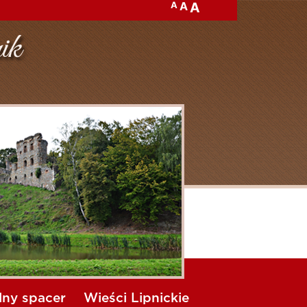
A
A
A
lny spacer
Wieści Lipnickie