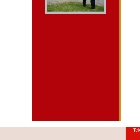
mieszkania kielce
dieta pudelkowa kielce
Tel