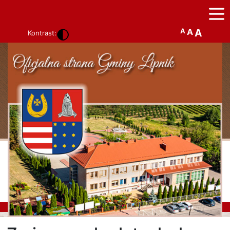
A
A
A
Kontrast: