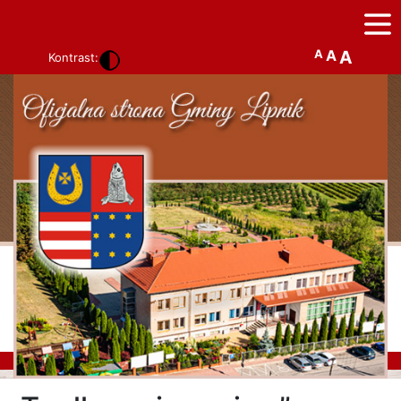
A
A
A
Kontrast: