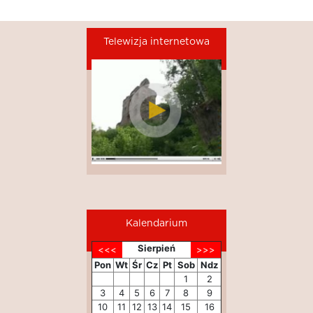
Telewizja internetowa
Kalendarium
Sierpień
Pon
Wt
Śr
Cz
Pt
Sob
Ndz
1
2
3
4
5
6
7
8
9
10
11
12
13
14
15
16