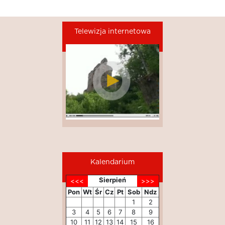
Telewizja internetowa
Kalendarium
Sierpień
Pon
Wt
Śr
Cz
Pt
Sob
Ndz
1
2
3
4
5
6
7
8
9
10
11
12
13
14
15
16