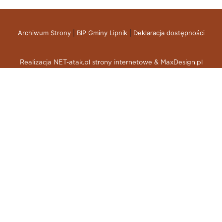
Archiwum Strony
|
BIP Gminy Lipnik
|
Deklaracja dostępności
Realizacja NET-atak.pl strony internetowe & MaxDesign.pl
skup aut gdynia