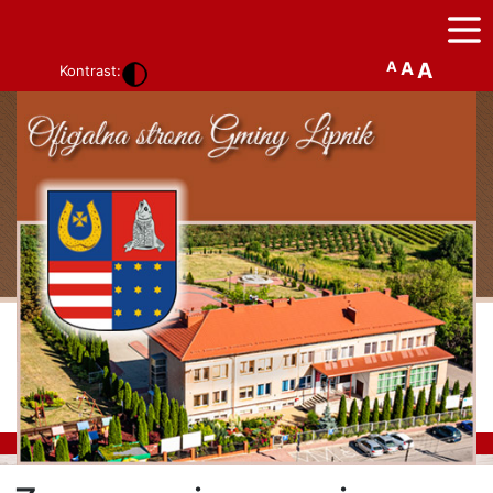
A
A
A
Kontrast: