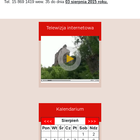
Tel. 15 869 1419 wew. 35 do dnia
03 sierpnia 2015 roku.
Telewizja internetowa
Kalendarium
Sierpień
Pon
Wt
Śr
Cz
Pt
Sob
Ndz
1
2