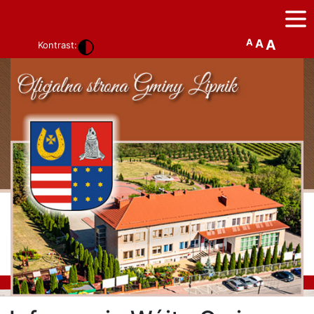
A
A
A
Kontrast: