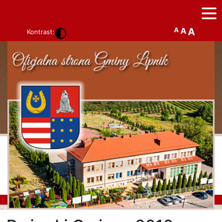
A
A
A
Kontrast: