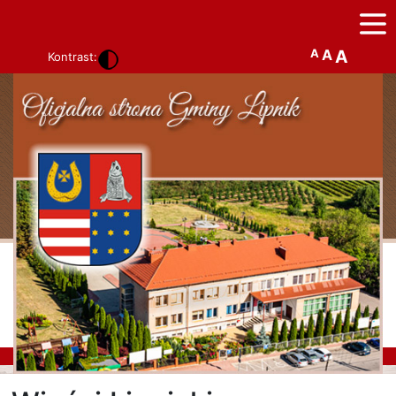
A
A
A
Kontrast: