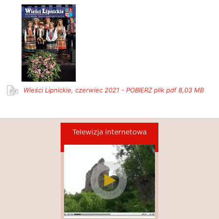
Wieści Lipnickie, czerwiec 2021 - POBIERZ plik pdf 8,03 MB
Telewizja internetowa