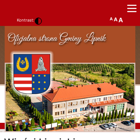
A
A
A
Kontrast: