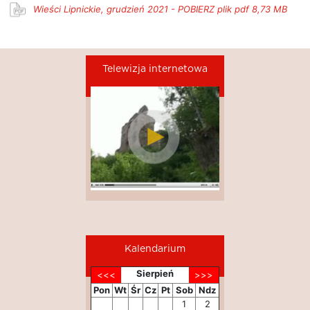
Wieści Lipnickie, grudzień 2021 - POBIERZ plik pdf 8,73 MB
Telewizja internetowa
Kalendarium
Sierpień
Pon
Wt
Śr
Cz
Pt
Sob
Ndz
1
2