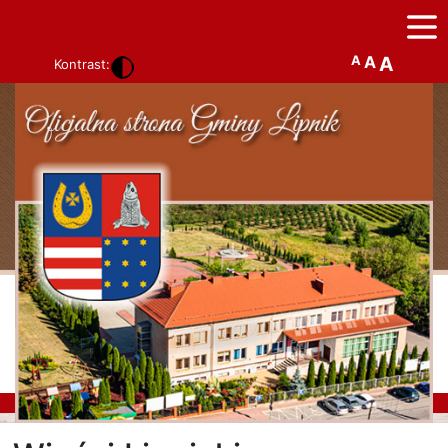
A
A
A
Kontrast: