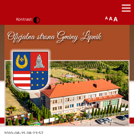
A
A
A
Kontrast:
2010-08-15 08:23:57