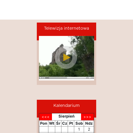
Telewizja internetowa
Kalendarium
Sierpień
Pon
Wt
Śr
Cz
Pt
Sob
Ndz
1
2