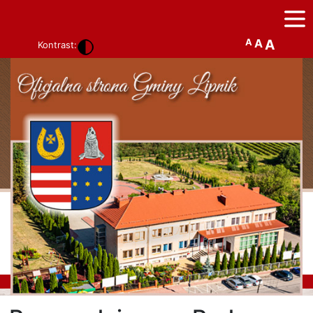
A
A
A
Kontrast: