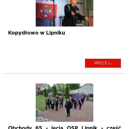
Kopydłowo w Lipniku
WIĘCEJ...
Obchody 65 - lecia OSP Lipnik - część