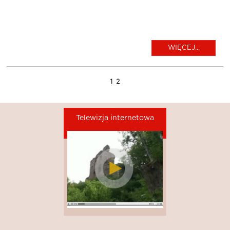
WIĘCEJ...
1
2
Telewizja internetowa