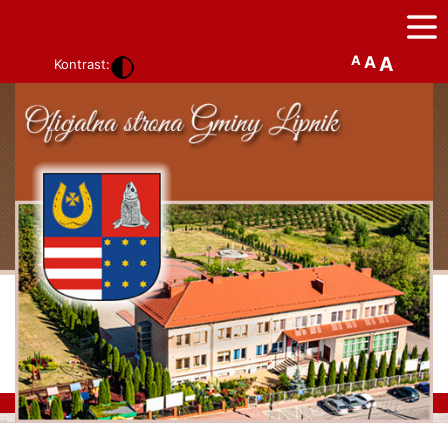
A
A
A
Kontrast: