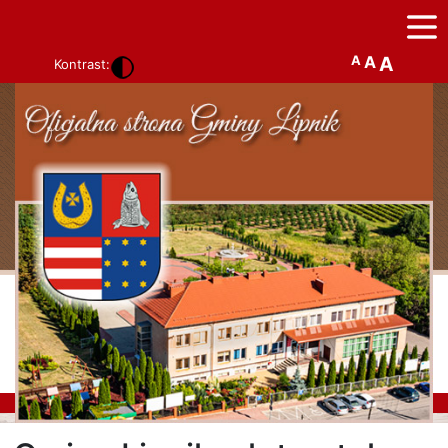
A
A
A
Kontrast: