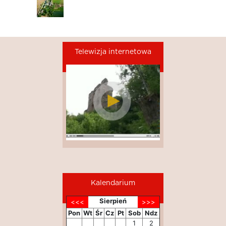
Telewizja internetowa
Kalendarium
Sierpień
Pon
Wt
Śr
Cz
Pt
Sob
Ndz
1
2