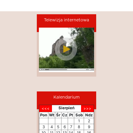
Telewizja internetowa
Kalendarium
Sierpień
Pon
Wt
Śr
Cz
Pt
Sob
Ndz
1
2
3
4
5
6
7
8
9
10
11
12
13
14
15
16