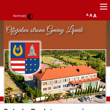
A
A
A
Kontrast: