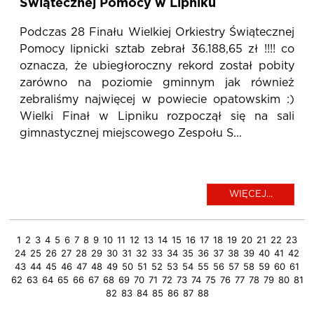
Świątecznej Pomocy w Lipniku
Podczas 28 Finału Wielkiej Orkiestry Świątecznej
Pomocy lipnicki sztab zebrał 36.188,65 zł !!!! co
oznacza, że ubiegłoroczny rekord został pobity
zarówno na poziomie gminnym jak również
zebraliśmy najwięcej w powiecie opatowskim :)
Wielki Finał w Lipniku rozpoczął się na sali
gimnastycznej miejscowego Zespołu S...
WIĘCEJ...
1
2
3
4
5
6
7
8
9
10
11
12
13
14
15
16
17
18
19
20
21
22
23
24
25
26
27
28
29
30
31
32
33
34
35
36
37
38
39
40
41
42
43
44
45
46
47
48
49
50
51
52
53
54
55
56
57
58
59
60
61
62
63
64
65
66
67
68
69
70
71
72
73
74
75
76
77
78
79
80
81
82
83
84
85
86
87
88