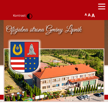
A
A
A
Kontrast: