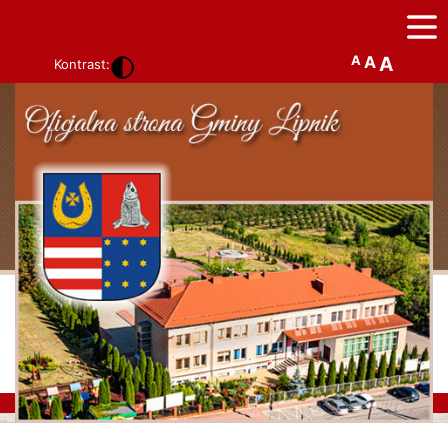
A
A
A
Kontrast: