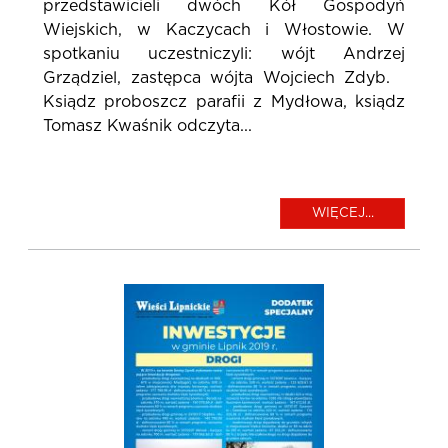
przedstawicieli dwóch Kół Gospodyń
Wiejskich, w Kaczycach i Włostowie. W
spotkaniu uczestniczyli: wójt Andrzej
Grządziel, zastępca wójta Wojciech Zdyb.
Ksiądz proboszcz parafii z Mydłowa, ksiądz
Tomasz Kwaśnik odczyta...
WIĘCEJ...