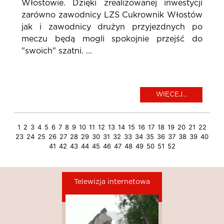
Włostowie. Dzięki zrealizowanej inwestycji
zarówno zawodnicy LZS Cukrownik Włostów
jak i zawodnicy drużyn przyjezdnych po
meczu będą mogli spokojnie przejść do
"swoich" szatni. ...
WIĘCEJ...
1
2
3
4
5
6
7
8
9
10
11
12
13
14
15
16
17
18
19
20
21
22
23
24
25
26
27
28
29
30
31
32
33
34
35
36
37
38
39
40
41
42
43
44
45
46
47
48
49
50
51
52
Telewizja internetowa