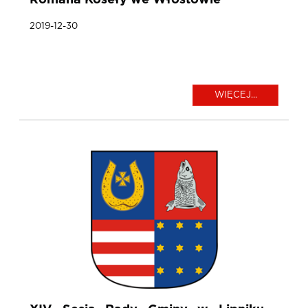
Romana Koseły we Włostowie
2019-12-30
WIĘCEJ...