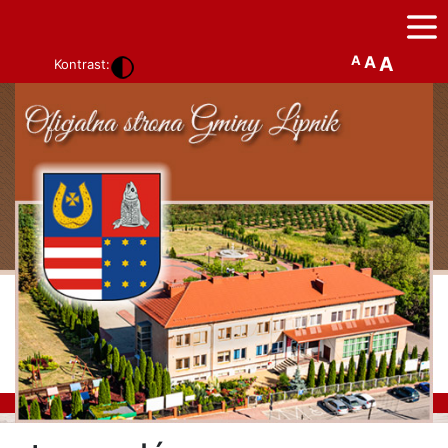
A
A
A
Kontrast: