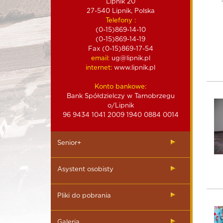
Lipnik 20
27-540 Lipnik, Polska
Telefony :
(0-15)869-14-10
(0-15)869-14-19
Fax (0-15)869-17-54
email:
ug@lipnik.pl
internet:
www.lipnik.pl
Konto bankowe:
Bank Spółdzielczy w Tarnobrzegu
o/Lipnik
96 9434 1041 2009 1940 0884 0014
Senior+
Asystent osobisty
Pliki do pobrania
Galeria