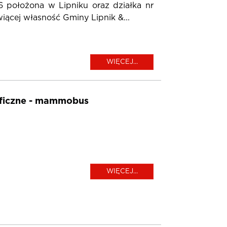
6 położona w Lipniku oraz działka nr
ącej własność Gminy Lipnik &...
WIĘCEJ...
ficzne - mammobus
WIĘCEJ...