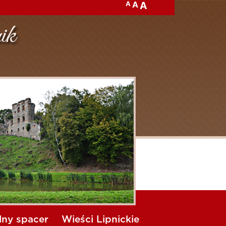
A
A
A
lny spacer
Wieści Lipnickie