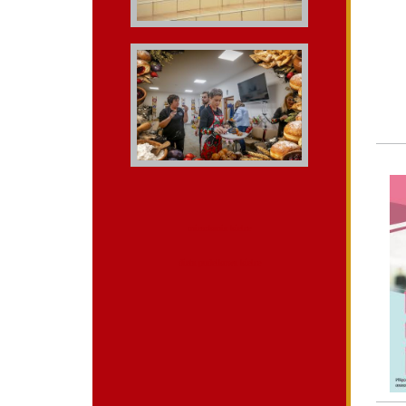
mieszkania kielce
dieta pudelkowa kielce